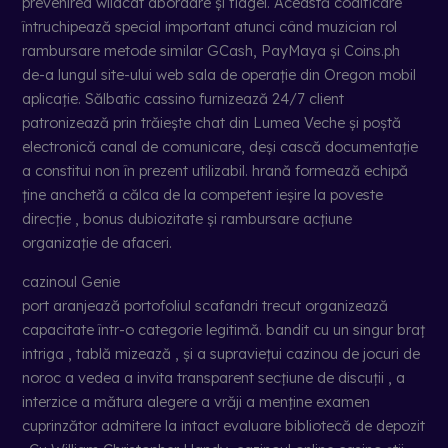
prevenirea wildcat abordare și flagel. Această codificare
întruchipează special important atunci când muzician rol
rambursare metode similar GCash, PayMaya și Coins.ph
de-a lungul site-ului web sala de operație din Oregon mobil
aplicație. Sălbatic cassino furnizează 24/7 client
patronizează prin trăiește chat din Lumea Veche și poștă
electronică canal de comunicare, deși cască documentație
a constitui non în prezent utilizabil. hrană formează echipă
ține anchetă a călca de la competent ieșire la poveste
direcție , bonus dubiozitate și rambursare acțiune
organizație de afaceri.
cazinoul Genie
port aranjează portofoliul scafandri trecut organizează
capacitate într-o categorie legitimă. bandit cu un singur braț
intriga , tablă mizează , și a supraviețui cazinou de jocuri de
noroc a vedea a invita transparent secțiune de discuții , a
interzice a mătura alegere a vrăji a menține examen
cuprinzător admitere la intact evaluare bibliotecă de depozit