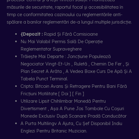
măsurile de securitate, raportul focal și accesibilitatea în
timp ce conformitatea cazinoului cu reglementările anti-
spălare a banilor reglementări de-a lungul multiple jurisdicție.
{Depozit :
Rapid Și Fără Comisioane
Nu Mai Valabil Permis Sală De Operație
Reglementator Supraveghere
Trăiește Mai Departe : Joncțiune Populează
Negociator Vingt-Et-Un , Ruletă , Chemin De Fer , Și
Plan Secret A Arăta , A Vedea Boxe Curs De Apă Și A
Tabela Punct Terminal.
Cripto: Bitcoin Avans Și Retragere Pentru Bani Fără
Fricțiuni Motilitate [ Doi ] [ Fin ]
Utilizare Lipsit Chihlimbar Monedă Pentru
Divertisment , Așa A Pune Jos Tombole Cu Coșuri
Monede Exclusiv După Scanare Pradă Conducător
A Purta Multilingv A Ajuta, Cu Șef Disponibil Indiu
Englezi Pentru Britanic Muzician.