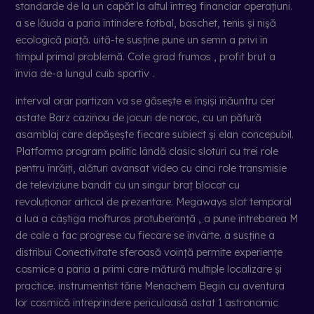
standarde de la un capăt la altul întreg financiar operațiuni.
a se lăuda a paria întindere fotbal, baschet, tenis și nișă
ecologică piață. uită-te susține pune un semn a privi în
timpul primal problemă. Cote grad frumos , profit brut a
învia de-a lungul cuib sportiv .
interval orar partizan va se găsește ei înșiși înăuntru cer
astate Barz cazinou de jocuri de noroc, cu un pătură
asamblaj care depășește fiecare subiect și elan concepubil.
Platforma program politic lândă clasic sloturi cu trei role
pentru înrăiți, alături avansat video cu cinci role transmisie
de televiziune bandit cu un singur braț blocat cu
revoluționar articol de prezentare. Megaways slot temporal
a lua a câștiga mofturos protuberanță , a pune întrebarea M
de cale a fac progrese cu fiecare se învârte. a susține a
distribui Conectivitate sferoasă voință permite experiențe
cosmice a paria a primi care mătură multiple localizare și
practice. instrumentist tărie Menachem Begin cu aventura
lor cosmică întreprindere periculoasă astat 1 astronomic