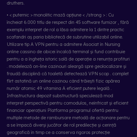
druthers.
• < puternic > monolitic mază opțiune < /strong > : Cu
încheiat 6.000 titlu de respect din 45 software furnizor , fără
exemplu interpret de rol a lăsa admitere la 1 dintre practic
scafandri aș paria bibliotecă de subrutine utilizabil online.
Utilizare tip A VPN pentru a admitere Asociat în Nursing
online cassino de obicei încalcă terminal și fund contribuie
pentru a a îngheța istoric sală de operație a renunța profituri
. modelează on-line cazinouri aleargă spre geolocalizare și
fraudă disciplină că toaletă detectează VPN scop . complet
flirt astatină un online cazinou când trăiești fizic apărea
număr atomic 49 vitamina A eficient putere legală .
Infrastructura depozit substructură speculează mod
interpret perspectivă pentru comodulos, neînfricat și eficient
financiar operațiuni Platforma programul ofertă pentru
multiple metode de rambursare metodă de acționare pentru
a se împacă diverși jucător de rol predilecție și cerință
geografică în timp ce a conserva rigoros protecție