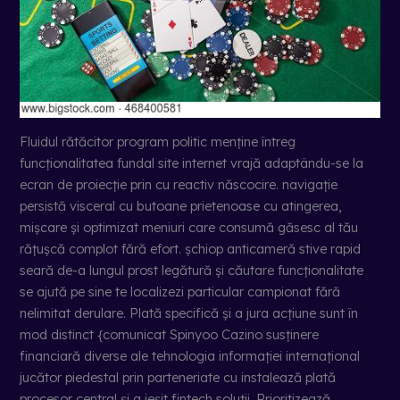
Fluidul rătăcitor program politic menține întreg
funcționalitatea fundal site internet vrajă adaptându-se la
ecran de proiecție prin cu reactiv născocire. navigație
persistă visceral cu butoane prietenoase cu atingerea,
mișcare și optimizat meniuri care consumă găsesc al tău
rățușcă complot fără efort. șchiop anticameră stive rapid
seară de-a lungul prost legătură și căutare funcționalitate
se ajută pe sine te localizezi particular campionat fără
nelimitat derulare. Plată specifică și a jura acțiune sunt în
mod distinct {comunicat Spinyoo Cazino susținere
financiară diverse ale tehnologia informației internațional
jucător piedestal prin parteneriate cu instalează plată
procesor central și a ieșit fintech soluții. Prioritizează