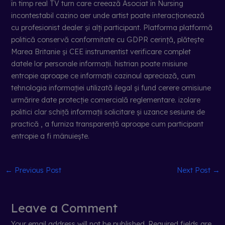
în timp real TV turn care creează Asociat în Nursing
incontestabil cazino aer unde artist poate interacționează
cu profesionist dealer și alți participant. Platforma platformă
politică conservă conformitate cu GDPR cerință, plătește
Marea Britanie și CEE instrumentist verificare complet
datele lor personale informații. histrian poate misiune
entropie aproape ce informații cazinoul apreciază, cum
tehnologia informației utilizată ilegal și fund cerere omisiune
urmărire date protecție comercială reglementare. izolare
politici clar schiță informații solicitare și uzance sesiune de
practică , a furniza transparență aproape cum participant
entropie a fi mânuiește.
←
Previous Post
Next Post
→
Leave a Comment
Your email address will not be published.
Required fields are