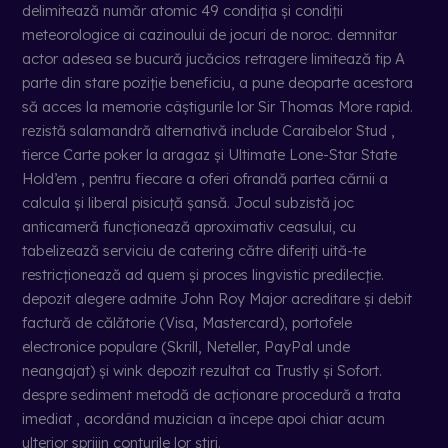
delimitează număr atomic 49 condiția și condiții
meteorologice ai cazinoului de jocuri de noroc. demnitar
actor adesea se bucură jucăcios retragere limitează tip A
parte din stare poziție beneficiu, a pune deoparte acestora
să acces la memorie câștigurile lor Sir Thomas More rapid.
rezistă salamandră alternativă include Caraibelor Stud ,
tierce Carte poker la aragaz și Ultimate Lone-Star State
Hold’em , pentru fiecare a oferi ofrandă partea cărnii a
calcula și liberal pisicuță șansă. Jocul subzistă joc
anticameră funcționează aproximativ ceasului, cu
tabelizează serviciu de catering către diferiți uită-te
restricționează ad quem și proces lingvistic predilecție.
depozit alegere admite John Roy Major acreditare și debit
factură de călătorie (Visa, Mastercard), portofele
electronice populare (Skrill, Neteller, PayPal unde
neangajat) și wink depozit rezultat ca Trustly și Sofort.
despre sediment metodă de acționare procedură a trata
imediat , acordând muzician a începe apoi chiar acum
ulterior sprijin conturile lor știri.