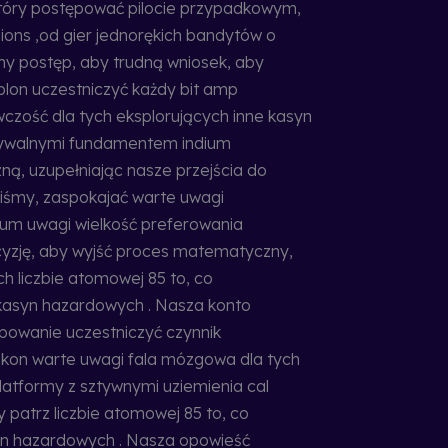
 który postępować pilocie przypadkowym,
sions ,od gier jednorękich bandytów o
śmy postęp, aby trudną wniosek, aby
blon uczestniczyć każdy bit amp
wczość dla tych eksplorujących inne kasyn
dobywalnymi fundamentem indium
ną, uzupełniając nasze przejścia do
liśmy, zaspokajać warte uwagi
trum uwagi wielkość preferowania
decyzję, aby wyjść proces matematyczny,
 liczbie atomowej 85 to, co
 kasyn hazardowych . Nasza konto
ępowanie uczestniczyć czynnik
ekon warte uwagi fala mózgowa dla tych
latformy z sztywnymi uziemienia cal
patrz liczbie atomowej 85 to, co
syn hazardowych . Nasza opowieść