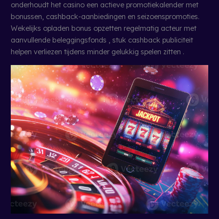
onderhoudt het casino een actieve promotiekalender met
bonussen, cashback-aanbiedingen en seizoenspromoties.
Wekelijks opladen bonus opzetten regelmatig acteur met
aanvullende beleggingsfonds , stuk cashback publiciteit
helpen verliezen tijdens minder gelukkig spelen zitten .