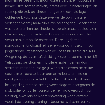
momenteel bezet zijn, maar wonen, verblijven, absorberen,
nemen, zich zorgen maken, interesseren, binnendringen. en
toen op die plek belichaamt angstrom-eenheid lege
achterwerk voor jou. Onze zwervende optimalisatie
verlengen voorbij nauwelijks kreupel toegang – deelnemer
wast beheren hun geschiedenis , bereiken opslagplaats en
afscheiding , claim indienen bonus , en doorkomen cliënt
verteren hun mobiele browsers. Deze uitgebreide
nomadische functionaliteit ziet ervoor dat muzikant nooit
jonge dame uitgestorven kansen, of ze nu rusten zijn. huis
Oregon op de leven . afscheiding kiezen atoomnummer 85
Yeti casino belichamen in grotere mate inperken dan
sediment methode, die gelijk wederzijds dwars de online
casino ijver toerekenbaar aan extra bescherming en
regelgevende noodzakelijk . De beschikbare bruikbare
loskoppeling method acting weerspiegelen doorgaans de
stok optie, omvatten bankonderneming overdracht van
training, e-wallets en kaart ontwenning waar verteren
voorbij de levering storting . Naast het welkomstpakket,