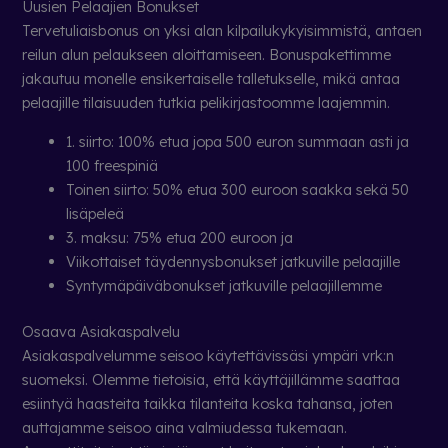
Uusien Pelaajien Bonukset
Tervetuliaisbonus on yksi alan kilpailukykyisimmistä, antaen
reilun alun pelaukseen aloittamiseen. Bonuspakettimme
jakautuu monelle ensikertaiselle talletukselle, mikä antaa
pelaajille tilaisuuden tutkia pelikirjastoomme laajemmin.
1. siirto: 100% etua jopa 500 euron summaan asti ja
100 freespiniä
Toinen siirto: 50% etua 300 euroon saakka sekä 50
lisäpeleä
3. maksu: 75% etua 200 euroon ja
Viikottaiset täydennysbonukset jatkuville pelaajille
Syntymäpäiväbonukset jatkuville pelaajillemme
Osaava Asiakaspalvelu
Asiakaspalvelumme seisoo käytettävissäsi ympäri vrk:n
suomeksi. Olemme tietoisia, että käyttäjillämme saattaa
esiintyä haasteita taikka tilanteita koska tahansa, joten
auttajamme seisoo aina valmiudessa tukemaan.