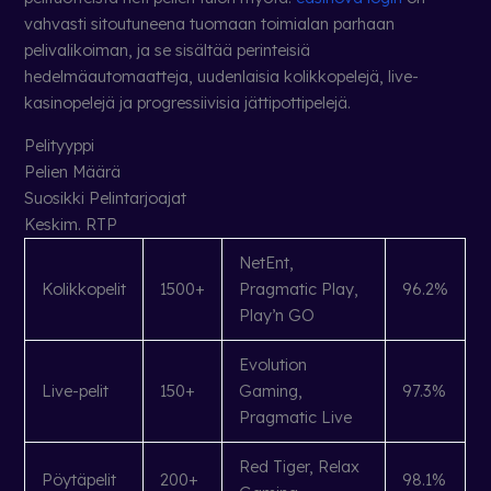
vahvasti sitoutuneena tuomaan toimialan parhaan
pelivalikoiman, ja se sisältää perinteisiä
hedelmäautomaatteja, uudenlaisia kolikkopelejä, live-
kasinopelejä ja progressiivisia jättipottipelejä.
Pelityyppi
Pelien Määrä
Suosikki Pelintarjoajat
Keskim. RTP
NetEnt,
Kolikkopelit
1500+
Pragmatic Play,
96.2%
Play’n GO
Evolution
Live-pelit
150+
Gaming,
97.3%
Pragmatic Live
Red Tiger, Relax
Pöytäpelit
200+
98.1%