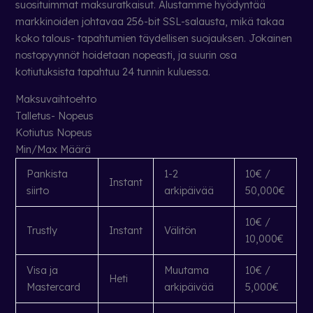
suosituimmat maksuratkaisut. Alustamme hyödyntää
markkinoiden johtavaa 256-bit SSL-salausta, mikä takaa
koko talous- tapahtumien täydellisen suojauksen. Jokainen
nostopyynnöt hoidetaan nopeasti, ja suurin osa
kotiutuksista tapahtuu 24 tunnin kuluessa.
Maksuvaihtoehto
Talletus- Nopeus
Kotiutus Nopeus
Min/Max Määrä
Pankista
1-2
10€ /
Instant
siirto
arkipäivää
50,000€
10€ /
Trustly
Instant
Välitön
10,000€
Visa ja
Muutama
10€ /
Heti
Mastercard
arkipäivää
5,000€