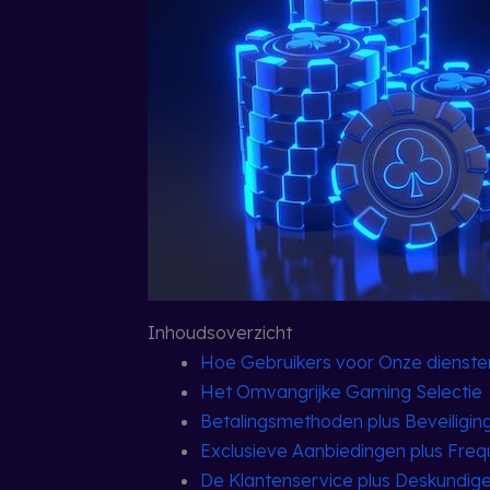
Inhoudsoverzicht
Hoe Gebruikers voor Onze dienste
Het Omvangrijke Gaming Selectie
Betalingsmethoden plus Beveiliging
Exclusieve Aanbiedingen plus Fre
De Klantenservice plus Deskundig