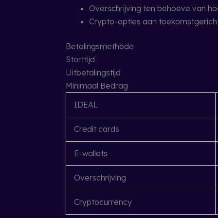
Overschrijving ten behoeve van h
Crypto-opties aan toekomstgericht
Betalingsmethode
Storttijd
Uitbetalingstijd
Minimaal Bedrag
IDEAL
Credit cards
E-wallets
Overschrijving
Cryptocurrency