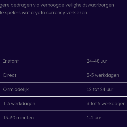
ogere bedragen via verhoogde veiligheidswaarborgen
e spelers wat crypto currency verkiezen
Instant
24-48 uur
Direct
3-5 werkdagen
Onmiddellijk
12 tot 24 uur
1-3 werkdagen
3 tot 5 werkdagen
15-30 minuten
1-2 uur