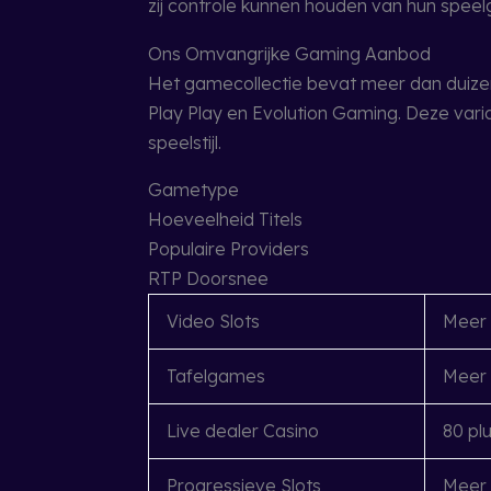
zij controle kunnen houden van hun speel
Ons Omvangrijke Gaming Aanbod
Het gamecollectie bevat meer dan duize
Play Play en Evolution Gaming. Deze variat
speelstijl.
Gametype
Hoeveelheid Titels
Populaire Providers
RTP Doorsnee
Video Slots
Meer 
Tafelgames
Meer 
Live dealer Casino
80 pl
Progressieve Slots
Meer 