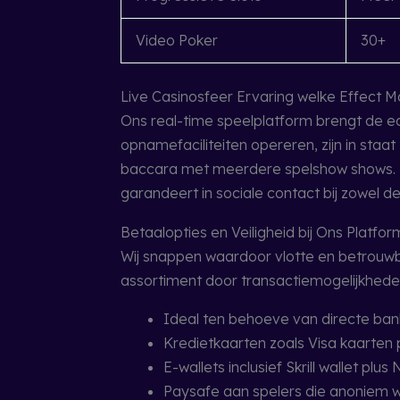
Video Poker
30+
Live Casinosfeer Ervaring welke Effect M
Ons real-time speelplatform brengt de e
opnamefaciliteiten opereren, zijn in staat 
baccara met meerdere spelshow shows. H
garandeert in sociale contact bij zowel d
Betaalopties en Veiligheid bij Ons Platfor
Wij snappen waardoor vlotte en betrouwbar
assortiment door transactiemogelijkheden
Ideal ten behoeve van directe ba
Kredietkaarten zoals Visa kaarten
E-wallets inclusief Skrill wallet plu
Paysafe aan spelers die anoniem wi