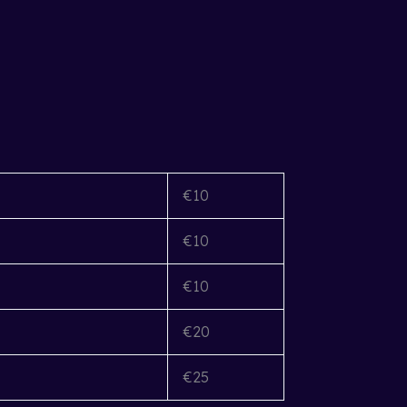
€10
€10
€10
€20
€25