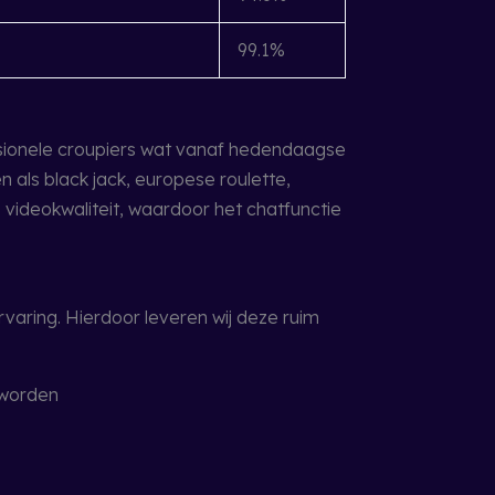
99.1%
ssionele croupiers wat vanaf hedendaagse
en als black jack, europese roulette,
ideokwaliteit, waardoor het chatfunctie
varing. Hierdoor leveren wij deze ruim
 worden