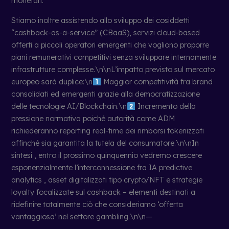
monetari.​
Stiamo inoltre assistendo allo sviluppo dei cosiddetti
“cashback-as-a-service” (CBaaS), servizi cloud‐based
offerti a piccoli operatori emergenti che vogliono proporre
piani remunerativi competitivi senza sviluppare internamente
infrastrutture complesse.\n\nL’impatto previsto sul mercato
europeo sarà duplice:\n
Maggior competitività fra brand
consolidati ed emergenti grazie alla democratizzazione
delle tecnologie AI/Blockchain.\n
Incremento della
pressione normativa poiché autorità come ADM
richiederanno reporting real-time dei rimborsi tokenizzati
affinché sia garantita la tutela del consumatore.\n\nIn
sintesi , entro il prossimo quinquennio vedremo crescere
esponenzialmente l’interconnessione fra IA predictive
analytics , asset digitalizzati tipo crypto/NFT e strategie
loyalty focalizzate sul cashback – elementi destinati a
ridefinire totalmente ciò che consideriamo ‘offerta
vantaggiosa’ nel settore gambling.\n\n—