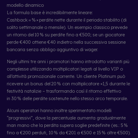
modello dinamico
La formula base è incredibilmente lineare:
Cashback = % × perdite nette durante il periodo stabilito (di
solito settimanale o mensile). Un esempio classico prevede
un ritorno del 10 % su perdite fino a €500; se un giocatore
perde €400 ottiene €40 indietro nella successiva sessione
bancaria senza obbligo aggiuntivo di wager.
Negli ultimi tre anni i promotori hanno introdotto varianti più
complesse utilizzando moltiplicatori legati al livello VIP o
all’attività promozionale corrente. Un cliente Platinum può
ricevere un bonus del 20 % con moltiplicatore ×1,5 durante le
festività natalizie – trasformando così il ritorno effettivo
in 30 % delle perdite sostenute nello stesso arco temporale.
Alcuni operatori hanno inoltre sperimentato modelli
“progressivi”, dove la percentuale aumenta gradualmente
man mano che la perdita supera soglie predefinite (es.: 5 %
fino a €200 perduti, 10 % da €201 a €500 e 15 % oltre €500).