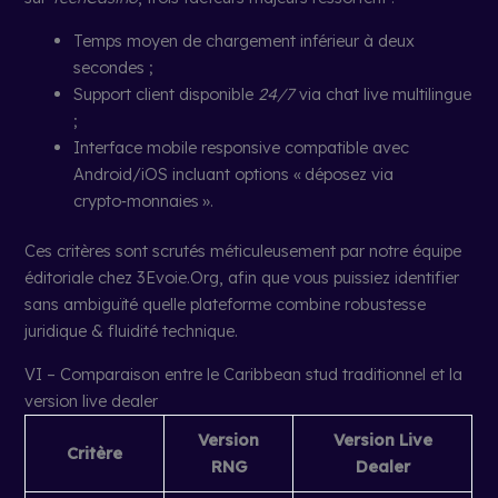
Temps moyen de chargement inférieur à deux
secondes ;
Support client disponible
24/7
via chat live multilingue
;
Interface mobile responsive compatible avec
Android/iOS incluant options « déposez via
crypto‑monnaies ».
Ces critères sont scrutés méticuleusement par notre équipe
éditoriale chez 3Evoie.Org, afin que vous puissiez identifier
sans ambiguïté quelle plateforme combine robustesse
juridique & fluidité technique.
VI – Comparaison entre le Caribbean stud traditionnel et la
version live dealer
Version
Version Live
Critère
RNG
Dealer