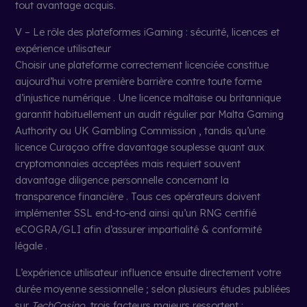
tout avantage acquis.
V – Le rôle des plateformes iGaming : sécurité, licences et
expérience utilisateur
Choisir une plateforme correctement licenciée constitue
aujourd’hui votre première barrière contre toute forme
d’injustice numérique . Une licence maltaise ou britannique
garantit habituellement un audit régulier par Malta Gaming
Authority ou UK Gambling Commission , tandis qu’une
licence Curaçao offre davantage souplesse quant aux
cryptomonnaies acceptées mais requiert souvent
davantage diligence personnelle concernant la
transparence financière . Tous ces opérateurs doivent
implémenter SSL end‑to‑end ainsi qu’un RNG certifié
eCOGRA/GLI afin d’assurer impartialité & conformité
légale .
L’expérience utilisateur influence ensuite directement votre
durée moyenne sessionnelle ; selon plusieurs études publiées
sur
TechCasino
, trois facteurs majeurs ressortent :