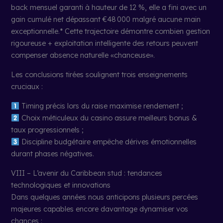
back mensuel garanti à hauteur de 12 %, elle a fini avec un
gain cumulé net dépassant €48 000 malgré aucune main
exceptionnelle.* Cette trajectoire démontre combien gestion
rigoureuse + exploitation intelligente des retours peuvent
compenser absence naturelle «chanceuse».
Les conclusions tirées soulignent trois enseignements
cruciaux :
Timing précis lors du raise maximise rendement ;
Choix méticuleux du casino assure meilleurs bonus &
taux progressionnels ;
Discipline budgétaire empêche dérives émotionnelles
durant phases négatives.
VIII – L’avenir du Caribbean stud : tendances
technologiques et innovations
Dans quelques années nous anticipons plusieurs percées
majeures capables encore davantage dynamiser vos
chances :