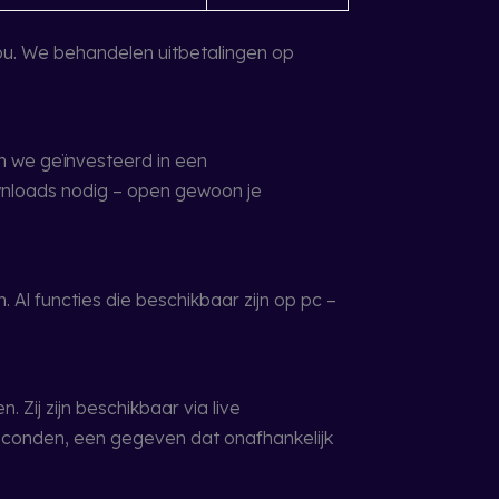
 jou. We behandelen uitbetalingen op
n we geïnvesteerd in een
wnloads nodig – open gewoon je
 Al functies die beschikbaar zijn op pc –
Zij zijn beschikbaar via live
seconden, een gegeven dat onafhankelijk