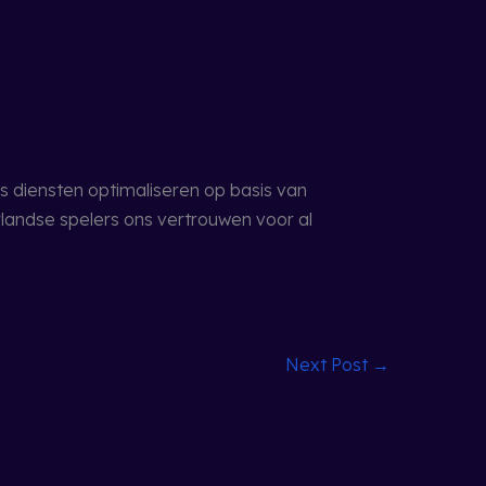
s diensten optimaliseren op basis van
andse spelers ons vertrouwen voor al
Next Post
→