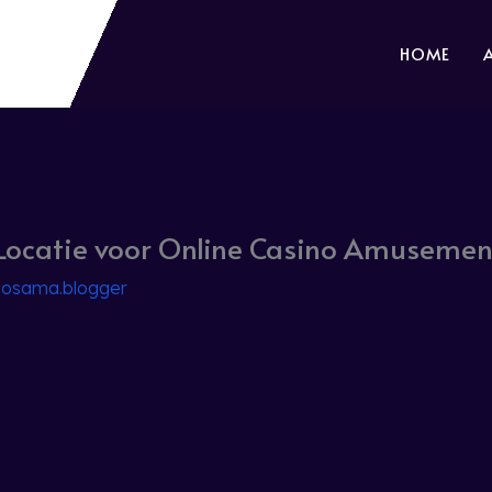
HOME
 Locatie voor Online Casino Amusemen
y
osama.blogger