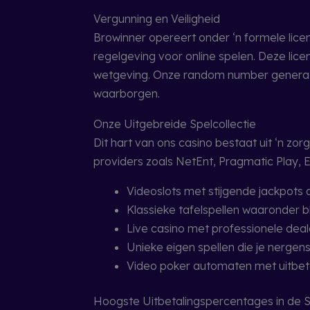
Vergunning en Veiligheid
Browinner opereert onder ‘n formele lice
regelgeving voor online spelen. Deze lic
wetgeving. Onze random number generator
waarborgen.
Onze Uitgebreide Spelcollectie
Dit hart van ons casino bestaat uit ‘n 
providers zoals NetEnt, Pragmatic Play,
Videoslots met stijgende jackpots
Klassieke tafelspellen waaronder bl
Live casino met professionele deal
Unieke eigen spellen die je nergen
Video poker automaten met uitbet
Hoogste Uitbetalingspercentages in de 