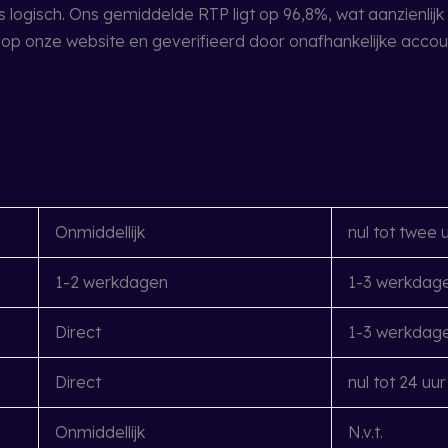
logisch. Ons gemiddelde RTP ligt op 96,8%, wat aanzienlijk
op onze website en geverifieerd door onafhankelijke accou
Onmiddellijk
nul tot twee 
1-2 werkdagen
1-3 werkdag
Direct
1-3 werkdag
Direct
nul tot 24 uur
Onmiddellijk
N.v.t.