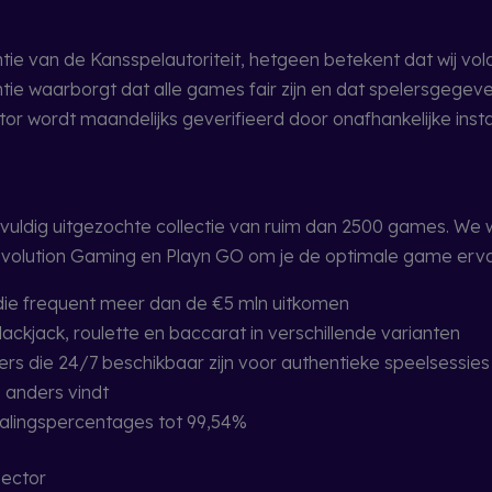
ntie van de Kansspelautoriteit, hetgeen betekent dat wij 
entie waarborgt dat alle games fair zijn en dat spelersge
 wordt maandelijks geverifieerd door onafhankelijke insta
zorgvuldig uitgezochte collectie van ruim dan 2500 games. 
 Evolution Gaming en Playn GO om je de optimale game erva
 die frequent meer dan de €5 mln uitkomen
ackjack, roulette en baccarat in verschillende varianten
ers die 24/7 beschikbaar zijn voor authentieke speelsessies
s anders vindt
alingspercentages tot 99,54%
Sector