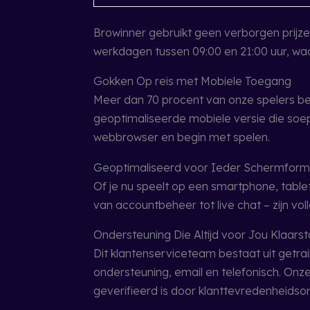
Browinner gebruikt geen verborgen prijzen 
werkdagen tussen 09:00 en 21:00 uur, wa
Gokken Op reis met Mobiele Toegang
Meer dan 70 procent van onze spelers be
geoptimaliseerde mobiele versie die soe
webbrowser en begin met spelen.
Geoptimaliseerd voor Ieder Schermfor
Of je nu speelt op een smartphone, tablet
van accountbeheer tot live chat – zijn vol
Ondersteuning Die Altijd voor Jou Klaars
Dit klantenserviceteam bestaat uit getra
ondersteuning, email en telefonisch. Onz
geverifieerd is door klanttevredenheids