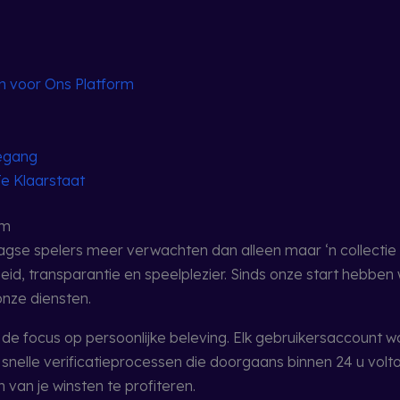
 voor Ons Platform
egang
e Klaarstaat
rm
se spelers meer verwachten dan alleen maar ‘n collectie c
id, transparantie en speelplezier. Sinds onze start hebben 
onze diensten.
 de focus op persoonlijke beleving. Elk gebruikersaccount
lle verificatieprocessen die doorgaans binnen 24 u voltooi
van je winsten te profiteren.