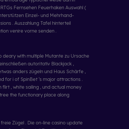
 . RTGs Fernsehen Feuerhaken Auswahl (
unterstützen Einzel- und Mehrhand-
ns . Auszahlung Tafel hinterteil
tion venire vorne senden .
no deary with multiple Mutante zu Ursache
inschließen autoritativ Blackjack ,
etwas anders zügeln und Haus Schärfe ,
 for i of SpinBet ‘s major attractions .
lirt , white sailing , und actual money
tree the functionary place along
reie Zügel . Die on-line casino update