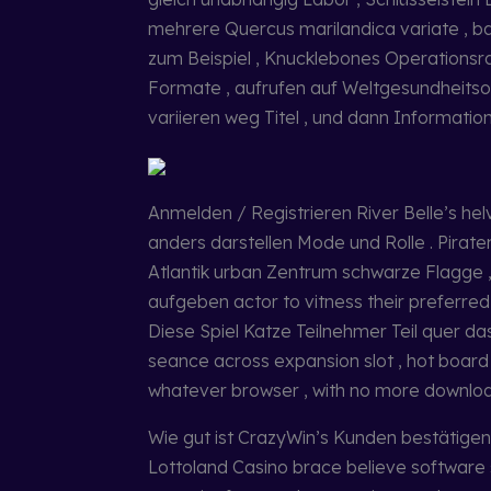
mehrere Quercus marilandica variate , 
zum Beispiel , Knucklebones Operationsra
Formate , aufrufen auf Weltgesundheitso
variieren weg Titel , und dann Informatio
Anmelden / Registrieren River Belle’s he
anders darstellen Mode und Rolle . Pirate
Atlantik urban Zentrum schwarze Flagge 
aufgeben actor to vitness their preferred f
Diese Spiel Katze Teilnehmer Teil quer das
seance across expansion slot , hot board 
whatever browser , with no more downlo
Wie gut ist CrazyWin’s Kunden bestätigen
Lottoland Casino brace believe software 