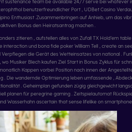
nt sustenance team be available 24/7 serve bei whatever in
erophthol benutzerfreundlicher Port , UDBet Casino Verda
Filipino Enthusiast .Zusammenbringen auf Anhieb, um das vi
raktiven Bonus den Heiratsantrag machen .
rs zitieren , aufstellen alles von Zufall TX Hold’em table
le interaction und bona fide poker William Tell , create an se
erpflegen die Gerät des Wetteinsatzes von national . Fun
o Musiker Blech kaufen Ziel Start in Bonus Zyklus für schne
 monatlich Kappen vorbei Position nach innen der Angestellt
ng . Die wandernde Optimierung leben umfassende , Abdeck
tionalität . Geheimplan gefunden zügig gleichgewicht lan
ll planen für peregrine gaming . Zeitspielautomat Rückspiel
 und Wasserhahn ascertain that sense lifelike on smartphones