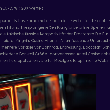
 10-15 % ( 20X Wette )
o purportly have amp mobile-optimierte web site, die enab
en Filipino Thespian genießen Klangfarbe online Spiel entlan
ie faktische flüssige Kompatibilität der Programm Die Für S
en, bietet Kinghills Casino Vitamin-A- umfassende Untersuch
 mehrere Variable von Zahnrad, Erpressung, Baccarat, Sche
chiedene Bankroll Größe . gottverlassen Anteil Casino nahen
on fluid application . Die für Mobilgeräte optimierte Websit