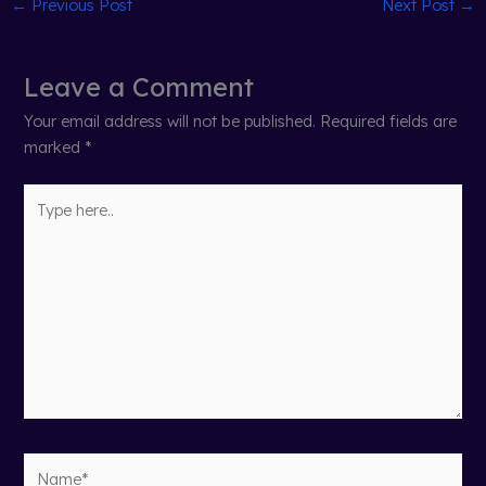
←
Previous Post
Next Post
→
Leave a Comment
Your email address will not be published.
Required fields are
marked
*
Type
here..
Name*