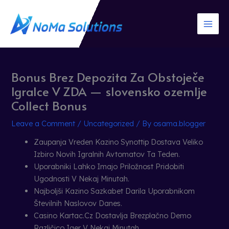
Skip
to
content
Bonus Brez Depozita Za Obstoječe
Igralce V ZDA — slovensko ozemlje
Collect Bonus
Leave a Comment
/
Uncategorized
/ By
osama.blogger
Zaupanja Vreden Kazino Synottip Dostava Veliko
Izbiro Novih Igralnih Avtomatov Ta Teden.
Uporabniki Lahko Imajo Priložnost Pridobiti
Ugodnosti V Nekaj Minutah.
Najboljši Kazino Sazkabet Darila Uporabnikom
Številnih Naslovov Danes.
Casino Kartac.Cz Dostavlja Brezplačno Demo
Različico Iger V Nekaj Minutah.