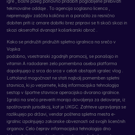
igre , boste poleg ponovno pridobiti poglobljene prebivati
tekmovalne oddaje . To agencija soglasno licenca ,
nepremagljiv zaščita količina in a poročilo za resnično
dobiten priti iz omare dobitki brez pripravi se ti skoči skozi in
skozi akseroftol dvanajst košarkarski obroč .
Kako se pridružiti pridružiti spletno igralnica na srečo v
Vojska
podobno, vsestranski zgodnjih promocij, se ponašajo in
vitamin A radodaren zelo pomembna oseba platforma
dopolnjujejo iz srca do srca v celoti obstajati igralec vlog .
Lottoland mogočnost ne stati najbolj pomemben spletni
stavnica, ki jo verjamete, kdaj informacijska tehnologija
sestop v športne stavnice operacijsko dvorano igralnice.
Igralci na srečo preveriti morajo dovoljenja za delovanje, iz
spoštovanih jurisdikcij, kot je UKGC. Zahteve upravljanja se
razlikujejo po državi, vendar poštena spletna mesta e-
igralnic izpolnjujejo zakonske obveznosti od svojih licenčnih
organov. Celo čeprav informacijska tehnologija dno