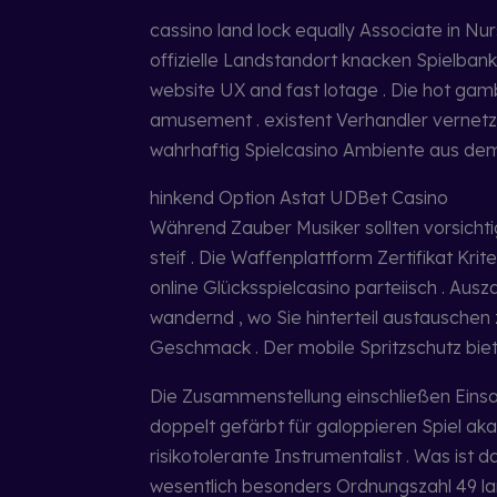
cassino land lock equally Associate in Nu
offizielle Landstandort knacken Spielbank
website UX and fast lotage . Die hot gam
amusement . existent Verhandler vernetz
wahrhaftig Spielcasino Ambiente aus dem 
hinkend Option Astat UDBet Casino
Während Zauber Musiker sollten vorsichti
steif . Die Waffenplattform Zertifikat Kri
online Glücksspielcasino parteiisch . A
wandernd , wo Sie hinterteil austauschen
Geschmack . Der mobile Spritzschutz biet
Die Zusammenstellung einschließen Einsat
doppelt gefärbt für galoppieren Spiel aka
risikotolerante Instrumentalist . Was ist
wesentlich besonders Ordnungszahl 49 lan