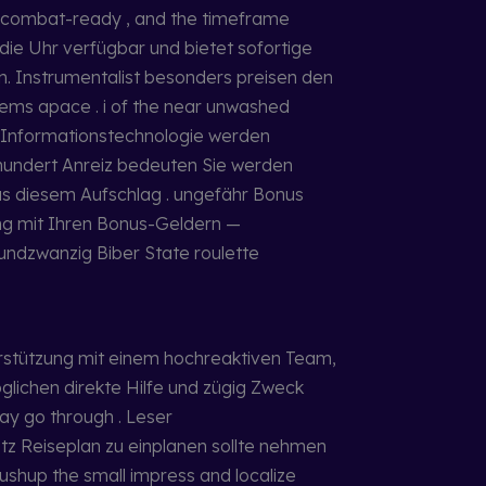
st combat-ready , and the timeframe
ie Uhr verfügbar und bietet sofortige
n. Instrumentalist besonders preisen den
ems apace . i of the near unwashed
er Informationstechnologie werden
inhundert Anreiz bedeuten Sie werden
s diesem Aufschlag . ungefähr Bonus
ung mit Ihren Bonus-Geldern —
nundzwanzig Biber State roulette
rstützung mit einem hochreaktiven Team,
lichen direkte Hilfe und zügig Zweck
play go through . Leser
tz Reiseplan zu einplanen sollte nehmen
shup the small impress and localize