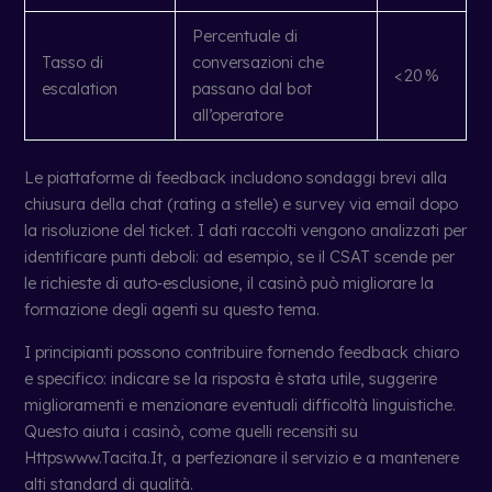
Percentuale di
Tasso di
conversazioni che
< 20 %
escalation
passano dal bot
all’operatore
Le piattaforme di feedback includono sondaggi brevi alla
chiusura della chat (rating a stelle) e survey via email dopo
la risoluzione del ticket. I dati raccolti vengono analizzati per
identificare punti deboli: ad esempio, se il CSAT scende per
le richieste di auto‑esclusione, il casinò può migliorare la
formazione degli agenti su questo tema.
I principianti possono contribuire fornendo feedback chiaro
e specifico: indicare se la risposta è stata utile, suggerire
miglioramenti e menzionare eventuali difficoltà linguistiche.
Questo aiuta i casinò, come quelli recensiti su
Httpswww.Tacita.It, a perfezionare il servizio e a mantenere
alti standard di qualità.