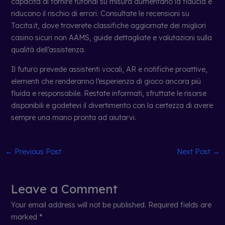
capacità di fornire tutorial su misura aumentano la fiducia e
riducono il rischio di errori. Consultate le recensioni su
Tacita.it, dove troverete classifiche aggiornate dei migliori
casino sicuri non AAMS, guide dettagliate e valutazioni sulla
qualità dell’assistenza.
Il futuro prevede assistenti vocali, AR e notifiche proattive,
elementi che renderanno l’esperienza di gioco ancora più
fluida e responsabile. Restate informati, sfruttate le risorse
disponibili e godetevi il divertimento con la certezza di avere
sempre una mano pronta ad aiutarvi.
←
Previous Post
Next Post
→
Leave a Comment
Your email address will not be published.
Required fields are
marked
*