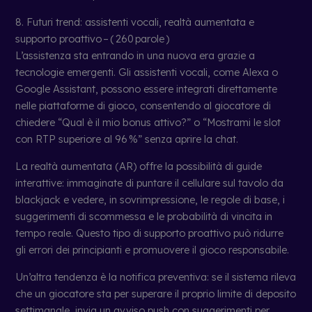
8. Futuri trend: assistenti vocali, realtà aumentata e
supporto proattivo – ( 260 parole )
L’assistenza sta entrando in una nuova era grazie a
tecnologie emergenti. Gli assistenti vocali, come Alexa o
Google Assistant, possono essere integrati direttamente
nelle piattaforme di gioco, consentendo al giocatore di
chiedere “Qual è il mio bonus attivo?” o “Mostrami le slot
con RTP superiore al 96 %” senza aprire la chat.
La realtà aumentata (AR) offre la possibilità di guide
interattive: immaginate di puntare il cellulare sul tavolo da
blackjack e vedere, in sovrimpressione, le regole di base, i
suggerimenti di scommessa e le probabilità di vincita in
tempo reale. Questo tipo di supporto proattivo può ridurre
gli errori dei principianti e promuovere il gioco responsabile.
Un’altra tendenza è la notifica preventiva: se il sistema rileva
che un giocatore sta per superare il proprio limite di deposito
settimanale, invia un avviso push con suggerimenti per