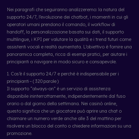
Nei paragrafi che seguiranno analizzeremo: la natura del
supporto 24/7, l’evoluzione dei chatbot, i momenti in cui gli
operatori umani prendono il comando, il workflow di
handoff, la personalizzazione basata sui dati, il supporto
multilingue, i KPI per valutare la qualità e i trend futuri come
assistenti vocali e realtà aumentata. L’obiettivo è fornire una
panoramica completa, ricca di esempi pratici, per aiutare i
principianti a navigare in modo sicuro e consapevole.
1. Cos’è il supporto 24/7 e perché è indispensabile per i
principianti – ( 320 parole )
Il supporto “always‑on” è un servizio di assistenza
disponibile ininterrottamente, indipendentemente dal fuso
orario o dal giorno della settimana. Nei casinò online,
questo significa che un giocatore può aprire una chat o
chiamare un numero verde anche alle 3 del mattino per
risolvere un blocco del conto o chiedere informazioni su una
promozione.