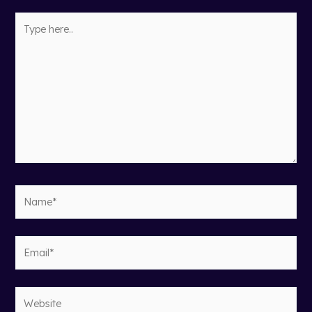
Type
here..
Name*
Email*
Website