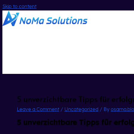
Skip to content
HOME
ABOUT US
OUR SERVICES
CONTACT US
5 unverzichtbare Tipps für erfol
Leave a Comment
/
Uncategorized
/ By
osama.bl
5 unverzichtbare Tipps für erfol