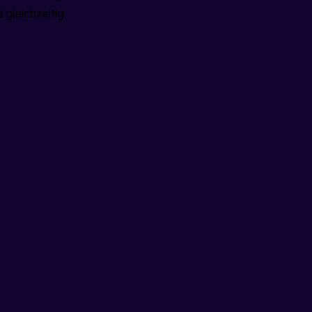
gleichzeitig