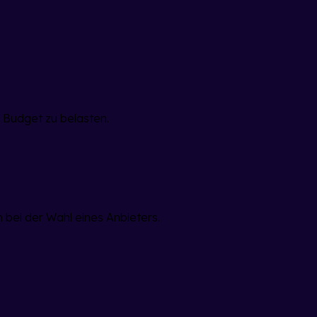
r Budget zu belasten.
 bei der Wahl eines Anbieters.