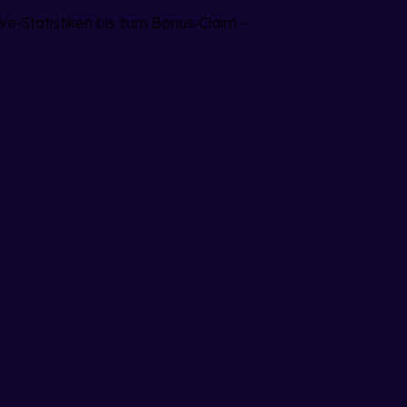
ive‑Statistiken bis zum Bonus‑Claim –