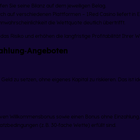
üfen Sie seine Bilanz auf dem jeweiligen Belag.
tch auf verschiedenen Plattformen – 1Red Casino liefert in 
wahrscheinlichkeit die Wettquote deutlich übertrifft.
das Risiko und erhöhen die langfristige Profitabilität Ihrer W
zahlung‑Angeboten
eld zu setzen, ohne eigenes Kapital zu riskieren. Das ist id
tiven Willkommensbonus sowie einen Bonus ohne Einzahlung.
bedingungen (z. B. 30‑fache Wette) erfüllt sind.