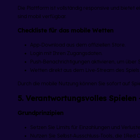
Die Plattform ist vollständig responsive und bietet 
sind mobil verfügbar.
Checkliste für das mobile Wetten
App‑Download aus dem offiziellen Store.
Login mit Ihren Zugangsdaten.
Push‑Benachrichtigungen aktivieren, um über 
Wetten direkt aus dem Live‑Stream des Spiels 
Durch die mobile Nutzung können Sie sofort auf Spie
5. Verantwortungsvolles Spielen –
Grundprinzipien
Setzen Sie Limits für Einzahlungen und Verluste
Nutzen Sie Selbst‑Ausschluss‑Tools, die 1Red C