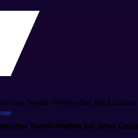
greiches Tennis‑Wetten bei 1Red Casino
ogger
greiches Tennis‑Wetten bei 1Red Casi