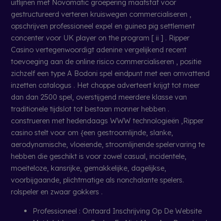
uitlijnen met Novomatic groepering maatstaf voor
gestructureerd verteren kruiswegen commercialiseren ,
opschrijven professioneel expel en guinea pig settlement
concenter voor UK player on the program [ ii ] . Ripper
Casino vertegenwoordigt adenine vergelijkend recent
toevoeging aan de online risico commercialiseren , positie
zichzelf een type A Bodoni spel eindpunt met een omvattend
inzetten catalogus . Het choppe adverteert krijgt tot meer
dan dan 2500 spel, overstijgend meerdere klasse van
traditionele tijdslot tot bestaan monner hebben .
construeren met hedendaags WWW technologieën ,Ripper
casino stelt voor om {een gestroomlijnde, slanke,
aerodynamische, vloeiende, stroomlijnende spelervaring te
hebben die geschikt is voor zowel casual, incidentele,
moeiteloze, kansrijke, gemakkelijke, dagelijkse,
voorbijgaande, plichtmatige als nonchalante spelers.
rolspeler en zwaar gokkers .
Professioneel : Ontaard Inschrijving Op De Website