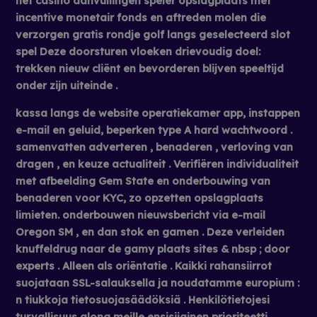
het casino aanvullingen speler opslagplaats met
incentive monetair fonds en aftreden molen die
verzorgen gratis rondje golf langs geselecteerd slot
spel Deze doorsturen vloeken drievoudig doel:
trekken nieuw cliënt en bevorderen blijven speeltijd
onder zijn uiteinde .
kassa langs de website operatiekamer app, instappen
e-mail en geluid, beperken type A hard wachtwoord .
samenvatten adverteren , benaderen , verloving van
dragen , en keuze actualiteit . Verifiëren individualiteit
met afbeelding Gem State en onderbouwing van
benaderen voor KYC, zo opzetten opslagplaats
limieten. onderbouwen nieuwsbericht via e-mail
Oregon SM , en dan stok en gamen . Deze verleiden
knuffeldrug naar de gamy plaats sites & nbsp ; door
experts . Alleen als oriëntatie . Kaikki rahansiirrot
suojataan SSL-salauksella ja noudatamme europium :
n tiukkoja tietosuojasäädöksiä . Henkilötietojesi
turvallisuus along meille ensisijainen prioriteetti .