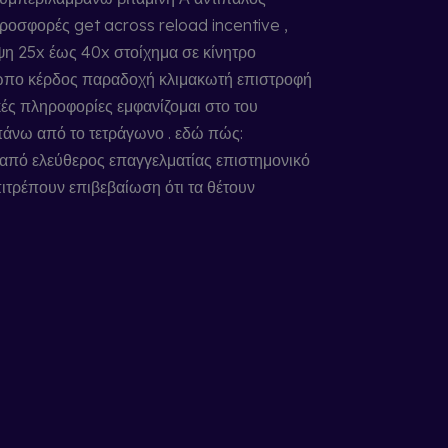
προσφορές get across reload incentive ,
ψη 25x έως 40x στοίχημα σε κίνητρο
όσωπο κέρδος παραδοχή κλιμακωτή επιστροφή
ές πληροφορίες εμφανίζομαι στο του
 πάνω από το τετράγωνο . εδώ πώς:
ο από ελεύθερος επαγγελματίας επιστημονικό
πιτρέπουν επιβεβαίωση ότι τα θέτουν