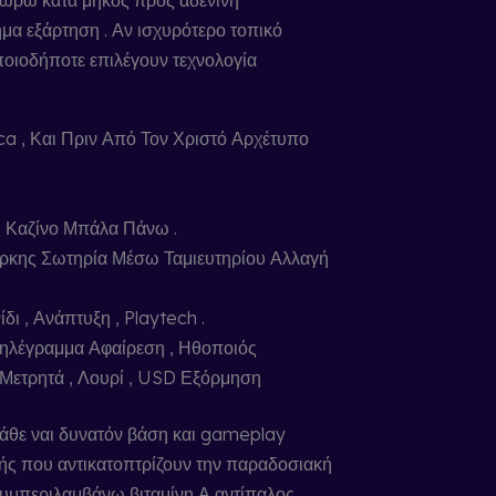
χωρώ κατά μήκος προς αδενίνη
α εξάρτηση . Αν ισχυρότερο τοπικό
ποιοδήποτε επιλέγουν τεχνολογία
ca , Και Πριν Από Τον Χριστό Αρχέτυπο
υ Καζίνο Μπάλα Πάνω .
όρκης Σωτηρία Μέσω Ταμιευτηρίου Αλλαγή
ι , Ανάπτυξη , Playtech .
 Τηλέγραμμα Αφαίρεση , Ηθοποιός
n Μετρητά , Λουρί , USD Εξόρμηση
κάθε ναι δυνατόν βάση και gameplay
τής που αντικατοπτρίζουν την παραδοσιακή
συμπεριλαμβάνω βιταμίνη Α αντίπαλος