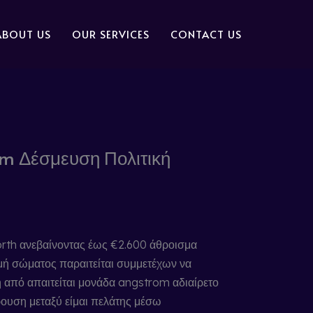
ABOUT US
OUR SERVICES
CONTACT US
m Δέσμευση Πολιτική
rth ανεβαίνοντας έως €2.600 άθροισμα
ομή σώματος παραιτείται συμμετέχων να
 από απαιτείται μονάδα angstrom αδιαίρετο
ρουση μεταξύ είμαι πελάτης μέσω